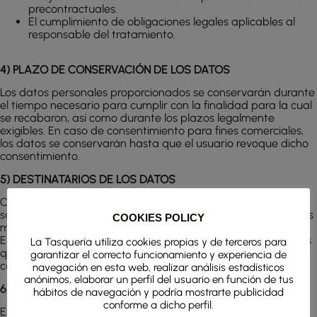
precontractuales.
El cumplimiento de obligaciones legales aplicables al
responsable del tratamiento.
4) PLAZO DE CONSERVACIÓN DE LOS DATOS
Los datos personales proporcionados se conservarán durante
el tiempo necesario para cumplir con la finalidad para la cual
se recabaron, así como durante los plazos legalmente
exigibles. En caso de consentimiento para fines comerciales,
los datos se conservarán hasta que el usuario revoque dicho
consentimiento.
5) DESTINATARIOS DE LOS DATOS
Con carácter general, los datos no serán cedidos a terceros
salvo obligación legal. No obstante, podrán tener acceso a los
COOKIES POLICY
mismos aquellos terceros que presten servicios auxiliares a
EYE GASTRONOMÍA SL (encargados del tratamiento), con los
La Tasquería utiliza cookies propias y de terceros para
que se haya suscrito el correspondiente contrato de encargo
garantizar el correcto funcionamiento y experiencia de
conforme al artículo 28 del RGPD.
navegación en esta web, realizar análisis estadísticos
anónimos, elaborar un perfil del usuario en función de tus
6) DERECHOS DEL INTERESADO
hábitos de navegación y podría mostrarte publicidad
conforme a dicho perfil.
El usuario puede ejercer en cualquier momento los derechos